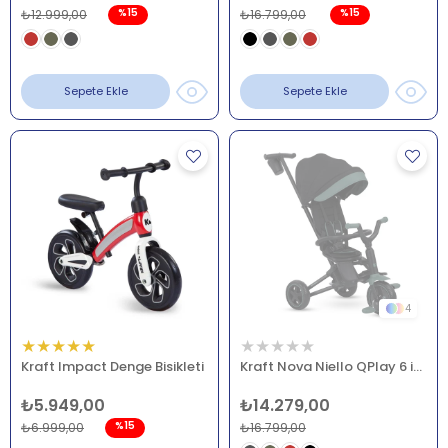
%15
%15
₺12.999,00
₺16.799,00
Sepete Ekle
Sepete Ekle
4
★
★
★
★
★
★
★
★
★
★
Kraft Impact Denge Bisikleti
Kraft Nova Niello QPlay 6 in 1 Katlanır Bisiklet Yeşil
₺5.949,00
₺14.279,00
%15
₺6.999,00
₺16.799,00