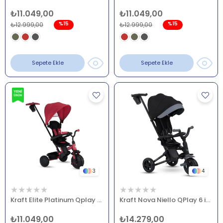
₺11.049,00
₺11.049,00
%15
%15
₺12.999,00
₺12.999,00
Sepete Ekle
Sepete Ekle
3
4
★
★
★
★
★
★
★
★
★
★
Kraft Elite Platinum Qplay 6 in 1 Bisiklet Kırmızı
Kraft Nova Niello QPlay 6 in 1 Katlanır Bisiklet Gri
₺11.049,00
₺14.279,00