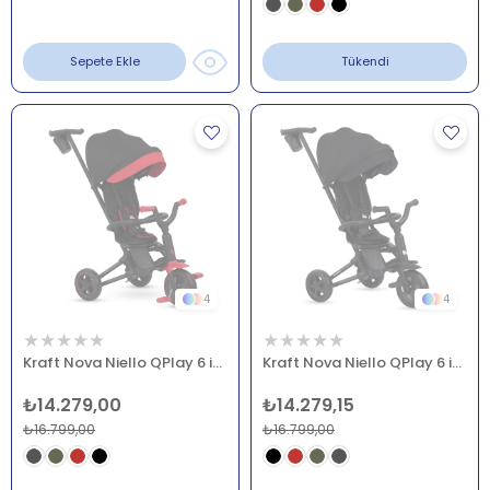
Sepete Ekle
Tükendi
4
4
★
★
★
★
★
★
★
★
★
★
Kraft Nova Niello QPlay 6 in 1 Katlanır Bisiklet Kırmızı
Kraft Nova Niello QPlay 6 in 1 Katlanır Bisiklet Siyah
₺14.279,00
₺14.279,15
₺16.799,00
₺16.799,00