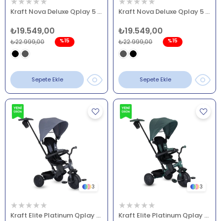
★
★
★
★
★
★
★
★
★
★
Kraft Nova Deluxe Qplay 5 in 1 Kaltanır Bisiklet Siyah
Kraft Nova Deluxe Qplay 5 in 1 Kaltanır Bisiklet Gri
₺19.549,00
₺19.549,00
%15
%15
₺22.999,00
₺22.999,00
Sepete Ekle
Sepete Ekle
3
3
★
★
★
★
★
★
★
★
★
★
Kraft Elite Platinum Qplay 6 in 1 Bisiklet Gri
Kraft Elite Platinum Qplay 6 in 1 Bisiklet Yeşil