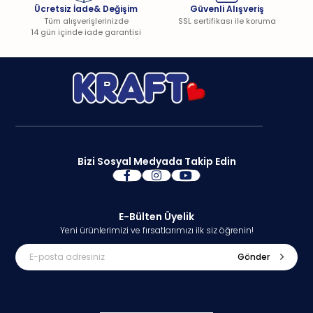
Ücretsiz İade& Değişim
Güvenli Alışveriş
Tüm alışverişlerinizde
SSL sertifikası ile koruma
14 gün içinde iade garantisi
Bağlantı Opsiyonları
ISOFIX BAĞLANTILI ARAÇLAR
40 cm – 105 cm (0 – 13 kg) Geriye Dönük Bağlantı
Isofix + Top Tether + Koltuk 5 noktalı emniyet kemeri
Bizi Sosyal Medyada Takip Edin
76 cm – 105 cm (9 – 18 kg) İleriye Dönük Bağlantı
Isofix + Top Tether + Koltuk 5 noktalı emniyet kemeri
E-Bülten Üyelik
Yeni ürünlerimizi ve fırsatlarımızı ilk siz öğrenin!
Gönder
100 cm – 150 cm (15 – 36 kg) İleriye Dönük Bağlantı
Isofix + Araç Kemeri