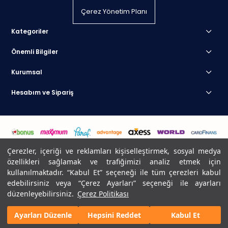
Çerez Yönetim Planı
ISOFIX BAĞLANTISI OLMAYAN ARAÇLAR
Kategoriler
76 cm – 105 cm (9 – 18 kg) İleriye Dönük Bağlantı
Önemli Bilgiler
Araç Kemeri + Koltuk 5 noktalı emniyet kemer
Kurumsal
100 cm – 150 cm (15 – 36 kg) İleriye Dönük Bağlantı
Hesabım ve Sipariş
Araç Kemeri
Çerezler, içeriği ve reklamları kişiselleştirmek, sosyal medya
Ürün ölçüleri:
özellikleri sağlamak ve trafiğimizi analiz etmek için
kullanılmaktadır. “Kabul Et” seçeneği ile tüm çerezleri kabul
Ürün ağırlığı:
13 kg
© 2025 Atak Dış Ticaret A.Ş Her Hakkı Saklıdır. Kraft Resmi Sitesidir.
edebilirsiniz veya “Çerez Ayarları” seçeneği ile ayarları
Ürün ölçüleri:
56 x 45 x 62,50 cm
düzenleyebilirsiniz.
Çerez Politikası
Move i-size Oto Koltuğu Kullanım Kılavuzu için
Ayarları Düzenle
Hepsini Reddet
Kabul Et
Tıklayın