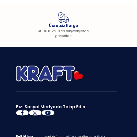
Ücretsiz Kargo
3000TL ve üzeri alışverişlerde
geçerlidir
Bizi Sosyal Medyada Takip Edin
E-Bülten
Yeni ürünlerimizi ve fırsatlarımızı ilk siz