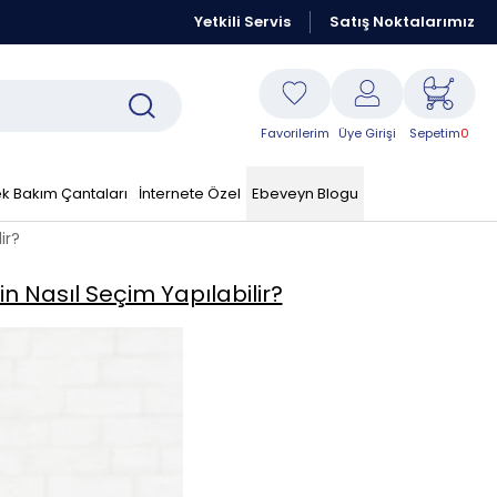
Kraft Resmi Sitesidir
Yetkili Servis
Peşin Fiyatına 6 Taksit Fırsatı
Satış Noktalarımız
Favorilerim
Üye Girişi
Sepetim
0
k Bakım Çantaları
İnternete Özel
Ebeveyn Blogu
ir?
n Nasıl Seçim Yapılabilir?