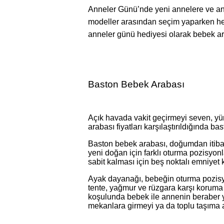
Anneler Günü’nde yeni annelere ve anne
modeller arasından seçim yaparken hem
anneler günü hediyesi olarak bebek ara
Baston Bebek Arabası
Açık havada vakit geçirmeyi seven, yür
arabası fiyatları karşılaştırıldığında b
Baston bebek arabası, doğumdan itibar
yeni doğan için farklı oturma pozisyonl
sabit kalması için beş noktalı emniye
Ayak dayanağı, bebeğin oturma pozisyo
tente, yağmur ve rüzgara karşı koruma
koşulunda bebek ile annenin beraber yü
mekanlara girmeyi ya da toplu taşıma ar