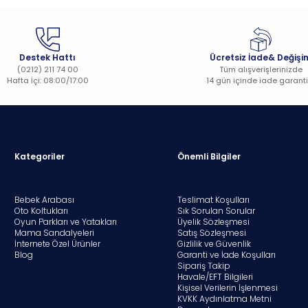
Destek Hattı
Ücretsiz İade& Değişi
(0212) 211 74 00
Tüm alışverişlerinizde
Hafta İçi: 08:00/17:00
14 gün içinde iade garanti
Kategoriler
Önemli Bilgiler
Bebek Arabası
Teslimat Koşulları
Oto Koltukları
Sık Sorulan Sorular
Oyun Parkları ve Yatakları
Üyelik Sözleşmesi
Mama Sandalyeleri
Satış Sözleşmesi
İnternete Özel Ürünler
Gizlilik ve Güvenlik
Blog
Garanti ve İade Koşulları
Sipariş Takip
Havale/EFT Bilgileri
Kişisel Verilerin İşlenmesi
KVKK Aydınlatma Metni