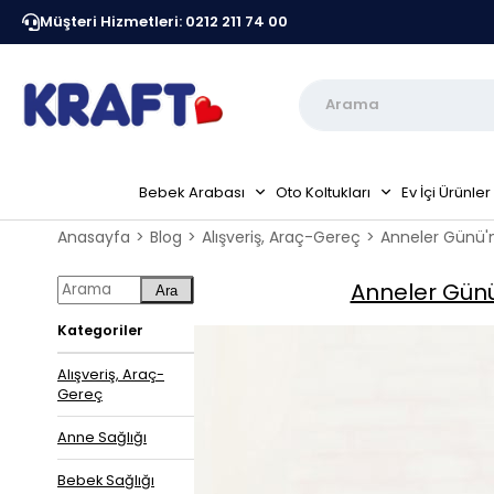
Müşteri Hizmetleri: 0212 211 74 00
Kraft Resmi Sitesidir
Peşin Fiyatına 6 Taksit Fır
Bebek Arabası
Oto Koltukları
Ev İçi Ürünler
Anasayfa
Blog
Alışveriş, Araç-Gereç
Anneler Günü'nd
Anneler Günü'
Ara
Kategoriler
Alışveriş, Araç-
Gereç
Anne Sağlığı
Bebek Sağlığı