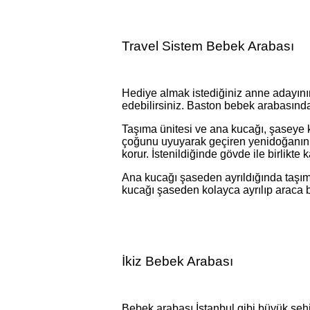
Travel Sistem Bebek Arabası
Hediye almak istediğiniz anne adayının
edebilirsiniz. Baston bebek arabasındaki
Taşıma ünitesi ve ana kucağı, şaseye kol
çoğunu uyuyarak geçiren yenidoğanın r
korur. İstenildiğinde gövde ile birlikte 
Ana kucağı şaseden ayrıldığında taşım
kucağı şaseden kolayca ayrılıp araca 
İkiz Bebek Arabası
Bebek arabası İstanbul gibi büyük şehi