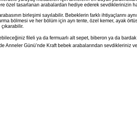
re özel tasarlanan arabalardan hediye ederek sevdiklerinizin haya
rabasının birleşimi sayılabilir. Bebeklerin farklı ihtiyaçlarını ay
turma bölmesi ve her bölüm için ayrı tente, özel kemer, ayak ört
çıkarabilir.
ebileceğiniz fileli ya da fermuarlı alt sepet, biberon ya da bar
z de Anneler Günü’nde Kraft bebek arabalarından sevdikleriniz 