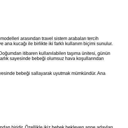
modelleri arasından travel sistem arabaları tercih
ana kucağı ile birlikte iki farklı kullanım biçimi sunulur.
ir. Doğumdan itibaren kullanılabilen taşıma ünitesi, günün
garlık sayesinde bebeği olumsuz hava koşullarından
 sayesinde bebeği sallayarak uyutmak mümkündür. Ana
ndan biridir. Özellikle ikiz bebek bekleyen anne adayları