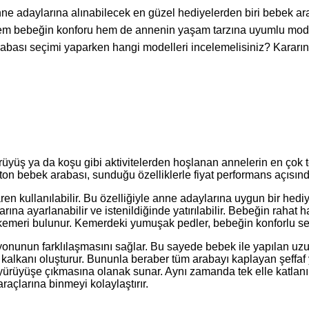
 adaylarına alınabilecek en güzel hediyelerden biri bebek araba
 bebeğin konforu hem de annenin yaşam tarzına uyumlu modeli a
bası seçimi yaparken hangi modelleri incelemelisiniz? Kararını
üyüş ya da koşu gibi aktivitelerden hoşlanan annelerin en çok te
aston bebek arabası, sunduğu özelliklerle fiyat performans açısında
en kullanılabilir. Bu özelliğiyle anne adaylarına uygun bir hed
arına ayarlanabilir ve istenildiğinde yatırılabilir. Bebeğin rah
t kemeri bulunur. Kemerdeki yumuşak pedler, bebeğin konforlu se
nunun farklılaşmasını sağlar. Bu sayede bebek ile yapılan uzun 
 kalkanı oluşturur. Bununla beraber tüm arabayı kaplayan şeffaf
rüyüşe çıkmasına olanak sunar. Aynı zamanda tek elle katlanıp a
açlarına binmeyi kolaylaştırır.