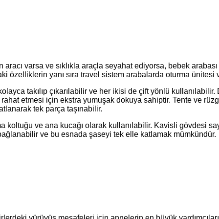
 aracı varsa ve sıklıkla araçla seyahat ediyorsa, bebek arabası 
 özelliklerin yanı sıra travel sistem arabalarda oturma ünitesi ve 
ayca takılıp çıkarılabilir ve her ikisi de çift yönlü kullanılabil
ahat etmesi için ekstra yumuşak dokuya sahiptir. Tente ve rüz
katlanarak tek parça taşınabilir.
a koltuğu ve ana kucağı olarak kullanılabilir. Kavisli gövdesi
bağlanabilir ve bu esnada şaseyi tek elle katlamak mümkündür.
rlerdeki yürüyüş mesafeleri için annelerin en büyük yardımcıları