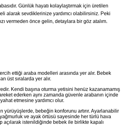
sıdır. Günlük hayatı kolaylaştırmak için üretilen
larak sevdiklerinize yardımcı olabilirsiniz. Peki
zı vermeden önce gelin, detaylara bir göz atalım.
rcih ettiği araba modelleri arasında yer alır. Bebek
n üst sıralarda yer alır.
iyedir. Kendi başına oturma yetisini henüz kazanamamış
at hareket ederken aynı zamanda güvenle arabanın içinde
yahat etmesine yardımcı olur.
yürüyüşlerde, bebeğin konforunu artırır. Ayarlanabilir
 yağmurluk ve ayak örtüsü sayesinde her türlü hava
çılarak istenildiğinde bebek ile birlikte kapalı