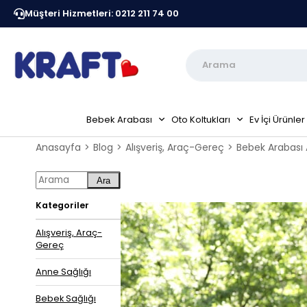
Müşteri Hizmetleri: 0212 211 74 00
Kraft Resmi Sitesidir
Peşin Fiyatına 6 Taksit Fırs
Bebek Arabası
Oto Koltukları
Ev İçi Ürünler
Anasayfa
Blog
Alışveriş, Araç-Gereç
Bebek Arabası 
Ara
Kategoriler
Alışveriş, Araç-
Gereç
Anne Sağlığı
Bebek Sağlığı