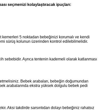
bası seçmenizi kolaylaştıracak ipuçları:
yet kemerleri 5 noktadan bebeğinizi korumalı ve kendi
emi sürüş kolunun üzerinden kontrol edilebilmelidir.
h sebebidir. Ayrıca tentenin kademeli olarak katlanması
h etmelisiniz. Bebek arabaları, bebeğin doğumundan
bebek arabalarında ekstra yüksek dolgulu bebek pedi
r. Aksi takdirde sarsıntıdan dolayı bebeğiniz rahatsız