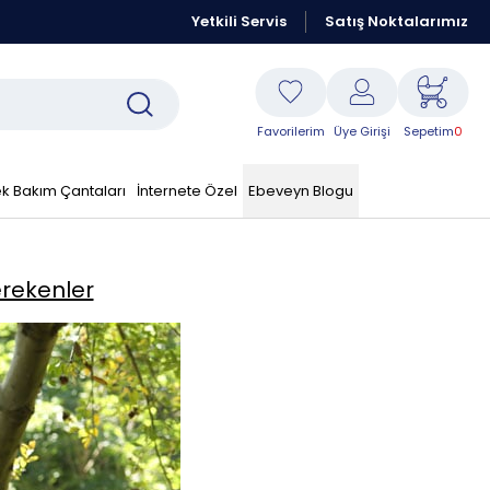
Kraft Resmi Sitesidir
Yetkili Servis
Peşin Fiyatına 6 Taksit Fırsatı
Satış Noktalarımız
Favorilerim
Üye Girişi
Sepetim
0
k Bakım Çantaları
İnternete Özel
Ebeveyn Blogu
erekenler