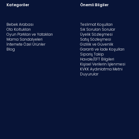
Kategoriler
Önemli Bilgiler
Bebek Arabası
Teslimat Koşulları
Oto Koltukları
Sık Sorulan Sorular
Oyun Parkları ve Yatakları
Üyelik Sözleşmesi
Mama Sandalyeleri
Satış Sözleşmesi
İnternete Özel Ürünler
Gizlilik ve Güvenlik
Blog
Garanti ve İade Koşulları
Sipariş Takip
Havale/EFT Bilgileri
Kişisel Verilerin İşlenmesi
KVKK Aydınlatma Metni
Duyurular