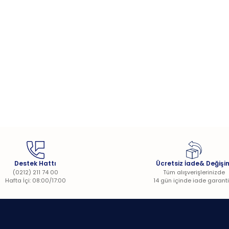
Destek Hattı
Ücretsiz İade& Değişi
(0212) 211 74 00
Tüm alışverişlerinizde
Hafta İçi: 08:00/17:00
14 gün içinde iade garanti