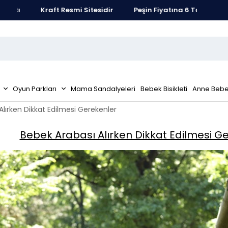
atı
Kraft Resmi Sitesidir
Peşin Fiyatına 6 Taksit Fırsatı
Oyun Parkları
Mama Sandalyeleri
Bebek Bisikleti
Anne Bebe
Alırken Dikkat Edilmesi Gerekenler
Bebek Arabası Alırken Dikkat Edilmesi G