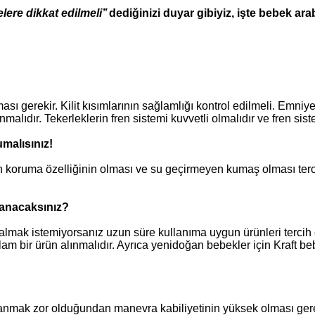
elere dikkat edilmeli’’
dediğinizi duyar gibiyiz, işte bebek ara
ası gerekir. Kilit kısımlarının sağlamlığı kontrol edilmeli. Emni
lıdır. Tekerleklerin fren sistemi kuvvetli olmalıdır ve fren sist
malısınız!
 koruma özelliğinin olması ve su geçirmeyen kumaş olması terci
lanacaksınız?
almak istemiyorsanız uzun süre kullanıma uygun ürünleri terci
lam bir ürün alınmalıdır. Ayrıca yenidoğan bebekler için Kraft 
anmak zor olduğundan manevra kabiliyetinin yüksek olması gereki