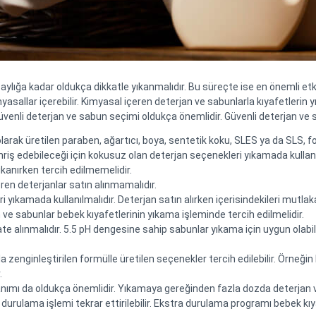
ylığa kadar oldukça dikkatle yıkanmalıdır. Bu süreçte ise en önemli etke
imyasallar içerebilir. Kimyasal içeren deterjan ve sabunlarla kıyafetler
 güvenli deterjan ve sabun seçimi oldukça önemlidir. Güvenli deterjan ve s
larak üretilen paraben, ağartıcı, boya, sentetik koku, SLES ya da SLS, fo
ahriş edebileceği için kokusuz olan deterjan seçenekleri yıkamada kullanı
kanırken tercih edilmemelidir.
eren deterjanlar satın alınmamalıdır.
ri yıkamada kullanılmalıdır. Deterjan satın alırken içerisindekileri mutlaka
 ve sabunlar bebek kıyafetlerinin yıkama işleminde tercih edilmelidir.
e alınmalıdır. 5.5 pH dengesine sahip sabunlar yıkama için uygun olabili
enginleştirilen formülle üretilen seçenekler tercih edilebilir. Örneğin 
.
anımı da oldukça önemlidir. Yıkamaya gereğinden fazla dozda deterjan
durulama işlemi tekrar ettirilebilir. Ekstra durulama programı bebek kıyaf