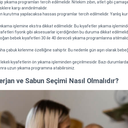
p yıkama programları tercih edilmelidir. Nitekim zıbın, atlet gibi çamaşı
klere karşı arındırılmalıdır.
an kurutma yapılacaksa hassas programlar tercih edilmelidir. Yanlış k
n yıkama işlemine ekstra dikkat edilmelidir. Bu kıyafetler yıkama işlem
yafetleri fiyonk gibi aksesuarlar içerdiğinden bu duruma dikkat edilmelidi
oğan bebek kıyafetleri 30 ile 40 dereceli yıkama programlarına atılmalıd
ha çabuk kirlenme özelliğine sahiptir. Bu nedenle gün aşırı olarak bebeğ
a lekeli kıyafetlerin ön yıkama işleminden geçirilmesidir. Bazı durumla
 sonra uzun yıkama programına atabilirsiniz.
terjan ve Sabun Seçimi Nasıl Olmalıdır?