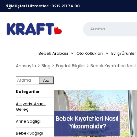
Müşteri Hizmetleri: 0212 211 74 00
Kraft Resmi Sitesidir
Peşin Fiyatına 6 Taksit Fırsatı
Bebek Arabası
Oto Koltukları
Ev İçi Ürünler
Anasayfa
Blog
Faydalı Bilgiler
Bebek Kıyafetleri Nası
Ara
Kategoriler
Alışveriş, Araç-
Gereç
Anne Sağlığı
Bebek Sağlığı