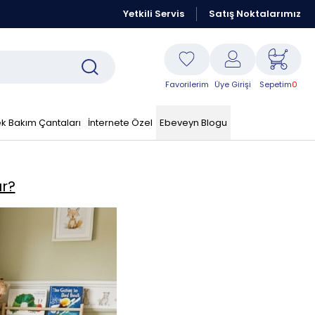
Kraft Resmi Sitesidir
Yetkili Servis
Peşin Fiyatına 6 Taksit Fırsatı
Satış Noktalarımız
K
Favorilerim
Üye Girişi
Sepetim
0
k Bakım Çantaları
İnternete Özel
Ebeveyn Blogu
ır?