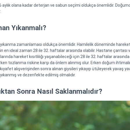
 6 aylık olana kadar deterjan ve sabun seçimi oldukça önemlidir. Doğum
.
man Yıkanmalı?
 yıkanma zamanlaması oldukça önemlidir. Hamilelik döneminde hareket k
n en ideal zaman 28 ile 32. haftalar arasında olabilir. Hastane çantası v
alarında hareket kısıtlılığı yaşanabileceği için 28 ile 32. haftalar aras
larken tozlanma riskine karşı da önlem alınmış olur. Erken doğum ihtimali
k kıyafet alışverişinden sonra alınan giysileri yıkayıp ütüleyerek yavaş y
yıkanmış ve dezenfekte edilmiş olmalıdır.
ıktan Sonra Nasıl Saklanmalıdır?