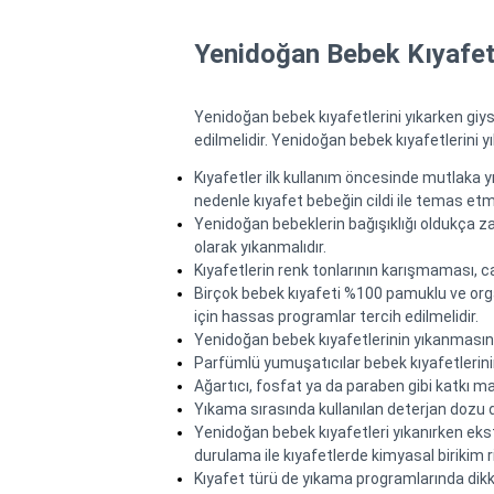
Yenidoğan Bebek Kıyafetl
Yenidoğan bebek kıyafetlerini yıkarken giys
edilmelidir. Yenidoğan bebek kıyafetlerini y
Kıyafetler ilk kullanım öncesinde mutlaka yı
nedenle kıyafet bebeğin cildi ile temas et
Yenidoğan bebeklerin bağışıklığı oldukça zayı
olarak yıkanmalıdır.
Kıyafetlerin renk tonlarının karışmaması, can
Birçok bebek kıyafeti %100 pamuklu ve organ
için hassas programlar tercih edilmelidir.
Yenidoğan bebek kıyafetlerinin yıkanmasınd
Parfümlü yumuşatıcılar bebek kıyafetlerini
Ağartıcı, fosfat ya da paraben gibi katkı m
Yıkama sırasında kullanılan deterjan dozu da
Yenidoğan bebek kıyafetleri yıkanırken ekst
durulama ile kıyafetlerde kimyasal birikim r
Kıyafet türü de yıkama programlarında dikk