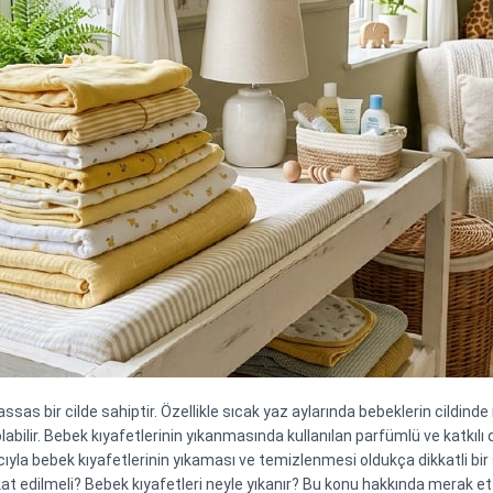
sas bir cilde sahiptir. Özellikle sıcak yaz aylarında bebeklerin cildinde i
labilir. Bebek kıyafetlerinin yıkanmasında kullanılan parfümlü ve katkılı 
a bebek kıyafetlerinin yıkaması ve temizlenmesi oldukça dikkatli bir şeki
at edilmeli? Bebek kıyafetleri neyle yıkanır? Bu konu hakkında merak etti