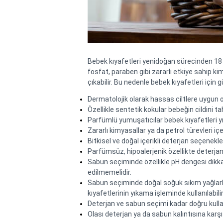
Bebek kıyafetleri yenidoğan sürecinden 18 a
fosfat, paraben gibi zararlı etkiye sahip k
çıkabilir. Bu nedenle bebek kıyafetleri için
Dermatolojik olarak hassas ciltlere uygun o
Özellikle sentetik kokular bebeğin cildini t
Parfümlü yumuşatıcılar bebek kıyafetleri yı
Zararlı kimyasallar ya da petrol türevleri iç
Bitkisel ve doğal içerikli deterjan seçenekle
Parfümsüz, hipoalerjenik özellikte deterjan
Sabun seçiminde özellikle pH dengesi dikkat
edilmemelidir.
Sabun seçiminde doğal soğuk sıkım yağlarla z
kıyafetlerinin yıkama işleminde kullanılabilir
Deterjan ve sabun seçimi kadar doğru kull
Olası deterjan ya da sabun kalıntısına karşı 