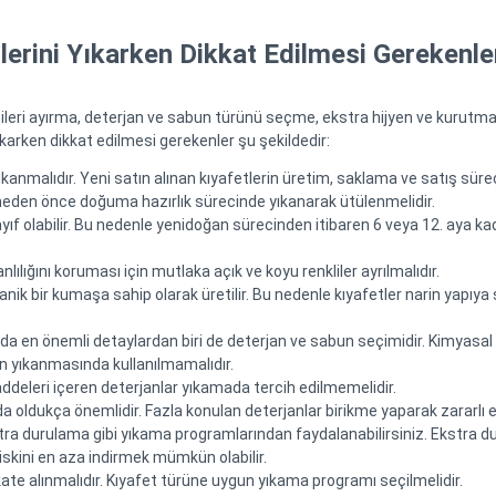
erini Yıkarken Dikkat Edilmesi Gerekenle
ileri ayırma, deterjan ve sabun türünü seçme, ekstra hijyen ve kurutma gi
ıkarken dikkat edilmesi gerekenler şu şekildedir:
kanmalıdır. Yeni satın alınan kıyafetlerin üretim, saklama ve satış süre
meden önce doğuma hazırlık sürecinde yıkanarak ütülenmelidir.
f olabilir. Bu nedenle yenidoğan sürecinden itibaren 6 veya 12. aya kadar 
lılığını koruması için mutlaka açık ve koyu renkliler ayrılmalıdır.
ik bir kumaşa sahip olarak üretilir. Bu nedenle kıyafetler narin yapıya 
a en önemli detaylardan biri de deterjan ve sabun seçimidir. Kimyasal i
n yıkanmasında kullanılmamalıdır.
addeleri içeren deterjanlar yıkamada tercih edilmemelidir.
 oldukça önemlidir. Fazla konulan deterjanlar birikme yaparak zararlı etk
ra durulama gibi yıkama programlarından faydalanabilirsiniz. Ekstra duru
iskini en aza indirmek mümkün olabilir.
ate alınmalıdır. Kıyafet türüne uygun yıkama programı seçilmelidir.