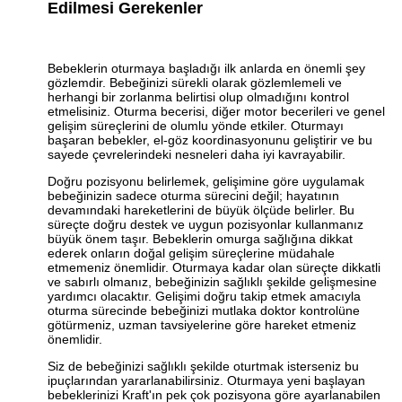
Edilmesi Gerekenler
Bebeklerin oturmaya başladığı ilk anlarda en önemli şey
gözlemdir. Bebeğinizi sürekli olarak gözlemlemeli ve
herhangi bir zorlanma belirtisi olup olmadığını kontrol
etmelisiniz. Oturma becerisi, diğer motor becerileri ve genel
gelişim süreçlerini de olumlu yönde etkiler. Oturmayı
başaran bebekler, el-göz koordinasyonunu geliştirir ve bu
sayede çevrelerindeki nesneleri daha iyi kavrayabilir.
Doğru pozisyonu belirlemek, gelişimine göre uygulamak
bebeğinizin sadece oturma sürecini değil; hayatının
devamındaki hareketlerini de büyük ölçüde belirler. Bu
süreçte doğru destek ve uygun pozisyonlar kullanmanız
büyük önem taşır. Bebeklerin omurga sağlığına dikkat
ederek onların doğal gelişim süreçlerine müdahale
etmemeniz önemlidir. Oturmaya kadar olan süreçte dikkatli
ve sabırlı olmanız, bebeğinizin sağlıklı şekilde gelişmesine
yardımcı olacaktır. Gelişimi doğru takip etmek amacıyla
oturma sürecinde bebeğinizi mutlaka doktor kontrolüne
götürmeniz, uzman tavsiyelerine göre hareket etmeniz
önemlidir.
Siz de bebeğinizi sağlıklı şekilde oturtmak isterseniz bu
ipuçlarından yararlanabilirsiniz. Oturmaya yeni başlayan
bebeklerinizi Kraft'ın pek çok pozisyona göre ayarlanabilen