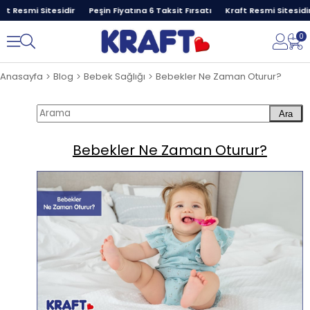
t Resmi Sitesidir
Peşin Fiyatına 6 Taksit Fırsatı
Kraft Resmi Sitesidir
0
Anasayfa
Blog
Bebek Sağlığı
Bebekler Ne Zaman Oturur?
Ara
Bebekler Ne Zaman Oturur?