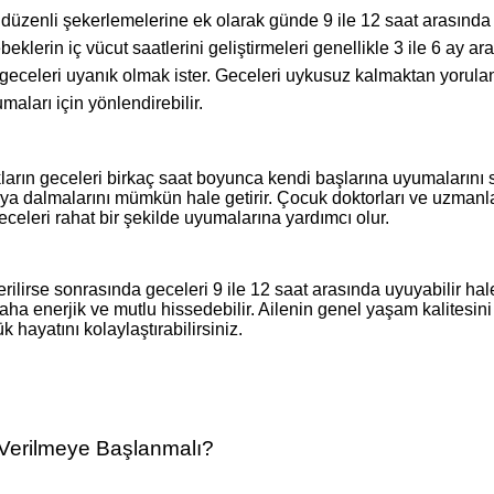
n düzenli şekerlemelerine ek olarak günde 9 ile 12 saat arasınd
eklerin iç vücut saatlerini geliştirmeleri genellikle 3 ile 6 ay 
celeri uyanık olmak ister. Geceleri uykusuz kalmaktan yorulan 
aları için yönlendirebilir.
ların geceleri birkaç saat boyunca kendi başlarına uyumalarını
uya dalmalarını mümkün hale getirir. Çocuk doktorları ve uzmanla
eceleri rahat bir şekilde uyumalarına yardımcı olur.
rilirse sonrasında geceleri 9 ile 12 saat arasında uyuyabilir hale
ha enerjik ve mutlu hissedebilir. Ailenin genel yaşam kalitesini 
 hayatını kolaylaştırabilirsiniz.
Verilmeye Başlanmalı?