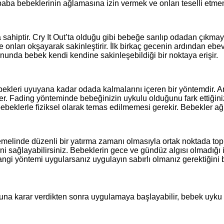
aba bebeklerinin ağlamasına izin vermek ve onları teselli etmem
sahiptir. Cry It Out’ta olduğu gibi bebeğe sarılıp odadan çıkmay
 onları okşayarak sakinleştirir. İlk birkaç gecenin ardından ebe
Sonunda bebek kendi kendine sakinleşebildiği bir noktaya erişir.
ekleri uyuyana kadar odada kalmalarını içeren bir yöntemdir. A
er. Fading yönteminde bebeğinizin uykulu olduğunu fark ettiğin
klerle fiziksel olarak temas edilmemesi gerekir. Bebekler ağladı
melinde düzenli bir yatırma zamanı olmasıyla ortak noktada topl
ini sağlayabilirsiniz. Bebeklerin gece ve gündüz algısı olmadığı
angi yöntemi uygularsanız uygulayın sabırlı olmanız gerektiğini b
na karar verdikten sonra uygulamaya başlayabilir, bebek uyku eğ