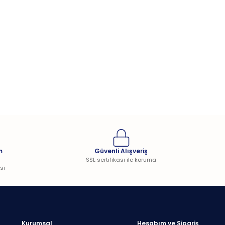
m
Güvenli Alışveriş
SSL sertifikası ile koruma
si
Kurumsal
Hesabım ve Sipariş