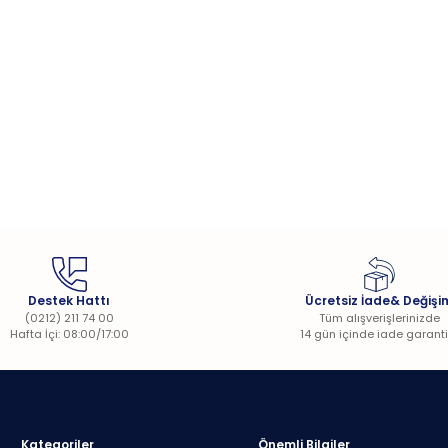
Destek Hattı
Ücretsiz İade& Değişi
(0212) 211 74 00
Tüm alışverişlerinizde
Hafta İçi: 08:00/17:00
14 gün içinde iade garanti
Kategoriler
Önemli Bilgiler