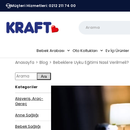
Müşteri Hizmetleri: 0212 211 74 00
Kraft Resmi Sitesidir
Peşin Fiyatına 6 Taksit Fır
Bebek Arabası
Oto Koltukları
Ev İçi Ürünler
Anasayfa
Blog
Bebeklere Uyku Eğitimi Nasıl Verilmeli?
Ara
Kategoriler
Alışveriş, Araç-
Gereç
Anne Sağlığı
Bebek Sağlığı