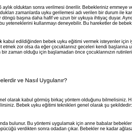
 6 aylık olduktan sonra verilmesi önerilir. Bebekleriniz emmeye
oldukları zamanlarda uyku gerilemesi adı verilen bir durum ile k
ler döngü başına daha hafif ve uzun bir uykuya ihtiyaç duyar. Ayr
 yeteneklerini kullanmayı deneyebilir. Bu hareketler de bebekle
k kabul edildiğinden bebek uyku eğitimi vermek isteyenler için i
 etmek zor olsa da eğer çocuklarınız geceleri kendi başlarına u
bir zaman olduğu için başlamadan önce çocuklarınızın rutinlerini 
elerdir ve Nasıl Uygulanır?
el olarak kabul görmüş birkaç yöntem olduğunu bilmelisiniz. H
rsiniz. Bebek uyku eğitimi teknikleri genel olarak şu şekildedir:
ında bulunur. Bu yöntemi uygulamak için anne babalar bebeklerini
er öpücüğü verdikten sonra odadan çıkar. Bebekler ne kadar ağla