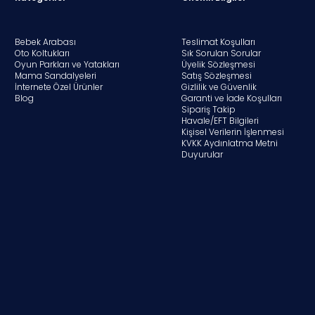
Bebek Arabası
Teslimat Koşulları
Oto Koltukları
Sık Sorulan Sorular
Oyun Parkları ve Yatakları
Üyelik Sözleşmesi
Mama Sandalyeleri
Satış Sözleşmesi
İnternete Özel Ürünler
Gizlilik ve Güvenlik
Blog
Garanti ve İade Koşulları
Sipariş Takip
Havale/EFT Bilgileri
Kişisel Verilerin İşlenmesi
KVKK Aydınlatma Metni
Duyurular