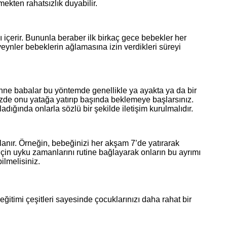
ekten rahatsızlık duyabilir.
ı içerir. Bununla beraber ilk birkaç gece bebekler her
veynler bebeklerin ağlamasına izin verdikleri süreyi
nne babalar bu yöntemde genellikle ya ayakta ya da bir
izde onu yatağa yatırıp başında beklemeye başlarsınız.
ğında onlarla sözlü bir şekilde iletişim kurulmalıdır.
anır. Örneğin, bebeğinizi her akşam 7’de yatırarak
 için uyku zamanlarını rutine bağlayarak onların bu ayrımı
ilmelisiniz.
itimi çeşitleri sayesinde çocuklarınızı daha rahat bir