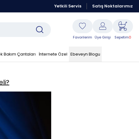
Kraft Resmi Sitesidir
Yetkili Servis
Peşin Fiyatına 6 Taksit Fırsatı
Satış Noktalarımız
Favorilerim
Üye Girişi
Sepetim
0
k Bakım Çantaları
İnternete Özel
Ebeveyn Blogu
eli?