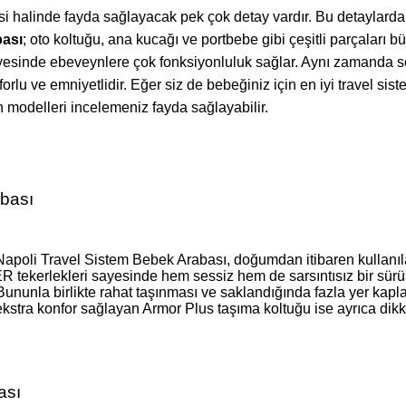
 halinde fayda sağlayacak pek çok detay vardır. Bu detaylardan
bası
; oto koltuğu, ana kucağı ve portbebe gibi çeşitli parçaları 
sayesinde ebeveynlere çok fonksiyonluluk sağlar. Aynı zamanda 
forlu ve emniyetlidir. Eğer siz de bebeğiniz için en iyi travel sis
an modelleri incelemeniz fayda sağlayabilir.
abası
apoli Travel Sistem Bebek Arabası, doğumdan itibaren kullanılab
 tekerlekleri sayesinde hem sessiz hem de sarsıntısız bir sürüş
ununla birlikte rahat taşınması ve saklandığında fazla yer kapla
 ekstra konfor sağlayan Armor Plus taşıma koltuğu ise ayrıca dikk
ası