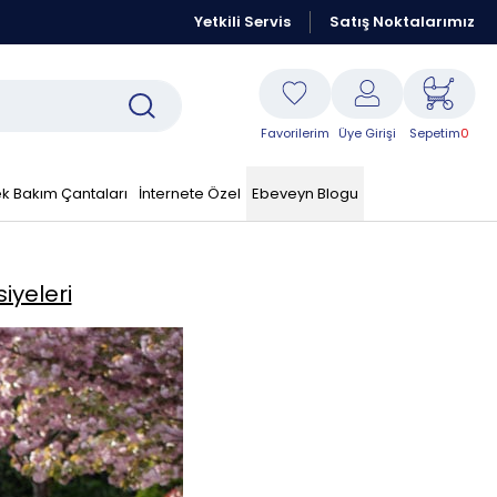
Kraft Resmi Sitesidir
Yetkili Servis
Peşin Fiyatına 6 Taksit Fırsatı
Satış Noktalarımız
Favorilerim
Üye Girişi
Sepetim
0
k Bakım Çantaları
İnternete Özel
Ebeveyn Blogu
iyeleri