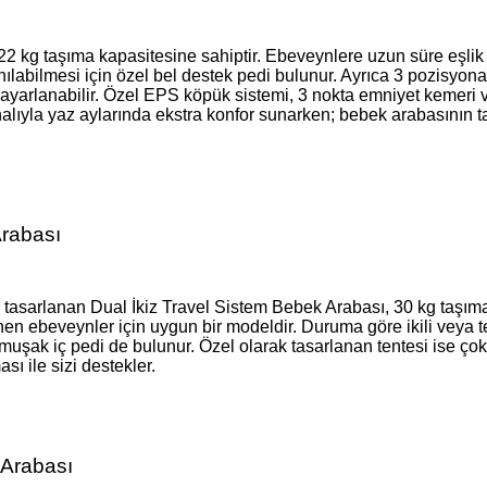
 kg taşıma kapasitesine sahiptir. Ebeveynlere uzun süre eşlik e
lanılabilmesi için özel bel destek pedi bulunur. Ayrıca 3 pozisyo
yarlanabilir. Özel EPS köpük sistemi, 3 nokta emniyet kemeri ve
alıyla yaz aylarında ekstra konfor sunarken; bebek arabasını
Arabası
in tasarlanan Dual İkiz Travel Sistem Bebek Arabası, 30 kg taşı
 ebeveynler için uygun bir modeldir. Duruma göre ikili veya tekli
umuşak iç pedi de bulunur. Özel olarak tasarlanan tentesi ise ço
ı ile sizi destekler.
 Arabası