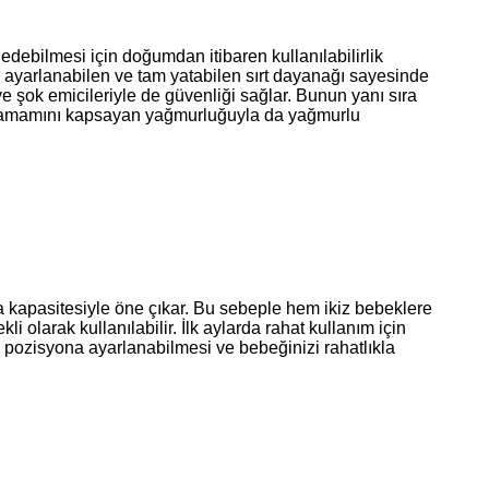
debilmesi için doğumdan itibaren kullanılabilirlik
na ayarlanabilen ve tam yatabilen sırt dayanağı sayesinde
 şok emicileriyle de güvenliği sağlar. Bunun yanı sıra
n tamamını kapsayan yağmurluğuyla da yağmurlu
ma kapasitesiyle öne çıkar. Bu sebeple hem ikiz bebeklere
 olarak kullanılabilir. İlk aylarda rahat kullanım için
k pozisyona ayarlanabilmesi ve bebeğinizi rahatlıkla