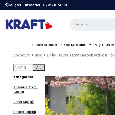
Müşteri Hizmetleri: 0212 211 74 00
Kraft Resmi Sitesidir
Peşin Fiyatına 6 Taksit Fırsa
Bebek Arabası
Oto Koltukları
Ev İçi Ürünler
Anasayfa
Blog
En İyi Travel Sistem Bebek Arabası Tavs
Ara
Kategoriler
Alışveriş, Araç-
Gereç
Anne Sağlığı
Bebek Sağlığı