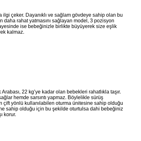
a ilgi çeker. Dayanıklı ve sağlam gövdeye sahip olan bu
rin daha rahat yatmasını sağlayan model, 3 pozisyon
ayesinde ise bebeğinizle birlikte büyüyerek size eşlik
rek kalmaz.
rabası, 22 kg’ye kadar olan bebekleri rahatlıkla taşır.
sağlar hemde sarsıntı yapmaz. Böylelikle sürüş
 çift yönlü kullanılabilen oturma ünitesine sahip olduğu
ine sahip olduğu için bu şekilde oturtulsa dahi bebeğiniz
ı korur.