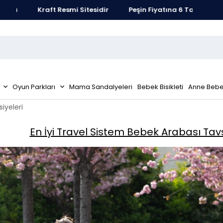
tı
Kraft Resmi Sitesidir
Peşin Fiyatına 6 Taksit Fırsatı
Oyun Parkları
Mama Sandalyeleri
Bebek Bisikleti
Anne Bebe
iyeleri
En İyi Travel Sistem Bebek Arabası Tavs