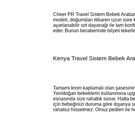
Cheer PR Travel Sistem Bebek Arabası, 
modeli, doğumdan itibaren uzun süre k
ayarlanabilir sırt dayanağı ile tam kon
eder. Bunun beraberinde bilyeli tekerl
Kenya Travel Sistem Bebek Ar
Tamamı krom kaplamalı olan şasesinin s
Yenidoğan bebeklerin kullanımına uygu
esnasında size rahatlık sunar. Hatta b
için bebeğinizi duruma göre dışarıya sı
rahatsız hissetmez. Omuz pedleri ile h