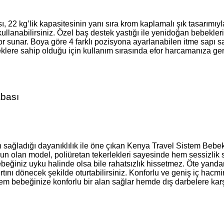
22 kg’lik kapasitesinin yanı sıra krom kaplamalı şık tasarımıyl
ullanabilirsiniz. Özel baş destek yastığı ile yenidoğan bebekle
for sunar. Boya göre 4 farklı pozisyona ayarlanabilen itme sapı s
eklere sahip olduğu için kullanım sırasında efor harcamanıza ge
abası
ağladığı dayanıklılık ile öne çıkan Kenya Travel Sistem Bebek A
n olan model, poliüretan tekerlekleri sayesinde hem sessizlik 
ebeğiniz uyku halinde olsa bile rahatsızlık hissetmez. Öte yandan
rtını dönecek şekilde oturtabilirsiniz. Konforlu ve geniş iç hacm
em bebeğinize konforlu bir alan sağlar hemde dış darbelere karş