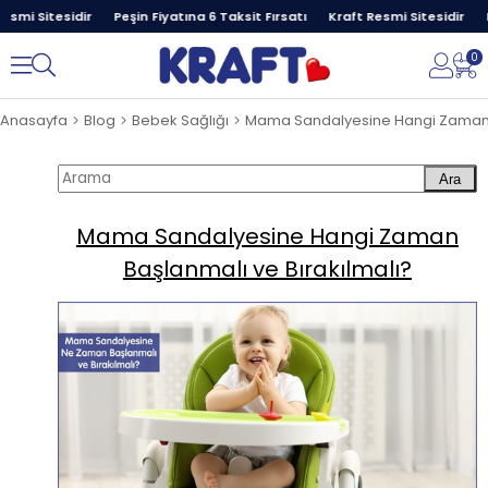
smi Sitesidir
Peşin Fiyatına 6 Taksit Fırsatı
Kraft Resmi Sitesidir
P
0
Anasayfa
Blog
Bebek Sağlığı
Ara
Mama Sandalyesine Hangi Zaman
Başlanmalı ve Bırakılmalı?