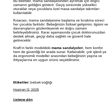
Bu belirtiler, mama sandalyesinden ayrılmak için doğru
zamanın geldiğini gösterir. Geçiş sürecinde yükseltici
oturaklar veya çocuklara özel masa-sandalye takımları
kullanılabilir.
Kısacası, mama sandalyesine başlama ve bırakma süreci
her çocukta farklıdır. Bebeğinizin fiziksel gelişimini, ilgisini ve
davranışlarını gözlemleyerek en doğru zamanı
belirleyebilirsiniz. Karar aşamasında çocuk doktorunuzdan
destek almak, geçişi daha sağlıklı ve güvenli hale
getirecektir.
Kraft'ın farklı modeldeki
mama sandalyeler
i, hem konfor
hem de güvenliği bir arada sunar. Katlanabilir, çok işlevli ya
da ergonomik modeller arasından bebeğinizin yaşına ve
ihtiyaçlarına en uygun ürünü seçebilirsiniz.
Etiketler:
bebek sağlığı
Haziran 12, 2025
Listeye dön