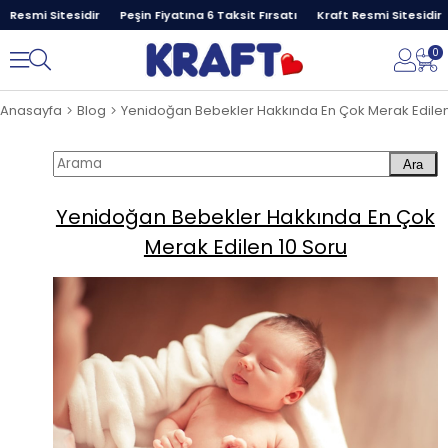
Resmi Sitesidir
Peşin Fiyatına 6 Taksit Fırsatı
Kraft Resmi Sitesidir
0
Anasayfa
Blog
Ara
Yenidoğan Bebekler Hakkında En Çok
Merak Edilen 10 Soru