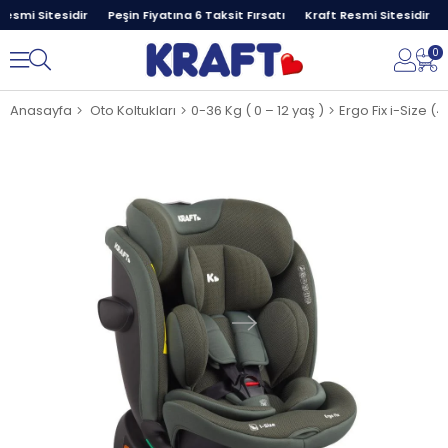
esmi Sitesidir
Peşin Fiyatına 6 Taksit Fırsatı
Kraft Resmi Sitesidir
P
0
Anasayfa
Oto Koltukları
0-36 Kg ( 0 – 12 yaş )
Ergo Fix i-Size (