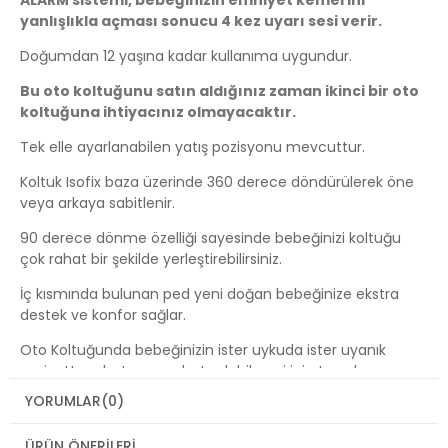
yanlışlıkla açması sonucu 4 kez uyarı sesi verir.
Doğumdan 12 yaşına kadar kullanıma uygundur.
Bu oto koltuğunu satın aldığınız zaman ikinci bir oto
koltuğuna ihtiyacınız olmayacaktır.
Tek elle ayarlanabilen yatış pozisyonu mevcuttur.
Koltuk Isofix baza üzerinde 360 derece döndürülerek öne
veya arkaya sabitlenir.
90 derece dönme özelliği sayesinde bebeğinizi koltuğu
çok rahat bir şekilde yerleştirebilirsiniz.
İç kısmında bulunan ped yeni doğan bebeğinize ekstra
destek ve konfor sağlar.
Oto Koltuğunda bebeğinizin ister uykuda ister uyanık
vaziyette rahatça seyahat edebilmesi için tasarlanmış
farklı pozisyonlara ayarlanabilen oturma ünitesi
YORUMLAR
(0)
mevcuttur.
ÜRÜN ÖNERILERI
Tek tuşla, ürünü 90 derece döndürerek bebeğinizi araca