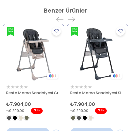
için tıklayın
Benzer Ürünler
4
4
★
★
★
★
★
★
★
★
★
★
Resto Mama Sandalyesi Gri
Resto Mama Sandalyesi Siyah
₺7.904,00
₺7.904,00
%15
%15
₺9.299,00
₺9.299,00