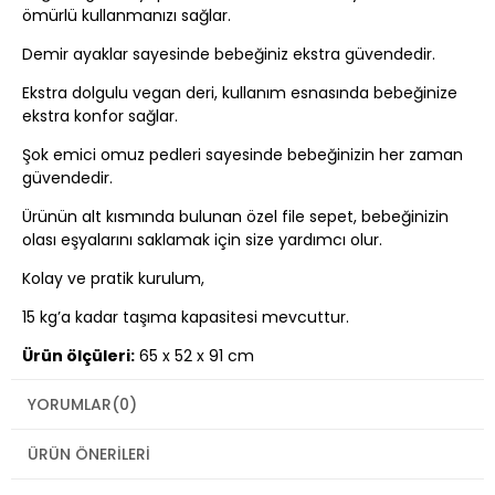
ömürlü kullanmanızı sağlar.
Demir ayaklar sayesinde bebeğiniz ekstra güvendedir.
Ekstra dolgulu vegan deri, kullanım esnasında bebeğinize
ekstra konfor sağlar.
Şok emici omuz pedleri sayesinde bebeğinizin her zaman
güvendedir.
Ürünün alt kısmında bulunan özel file sepet, bebeğinizin
olası eşyalarını saklamak için size yardımcı olur.
Kolay ve pratik kurulum,
15 kg’a kadar taşıma kapasitesi mevcuttur.
Ürün ölçüleri:
65 x 52 x 91 cm
Ağırlık:
3 kg
YORUMLAR
(0)
ÜRÜN ÖNERILERI
Gastro Mama Sandalyesi Kullanım Kılavuzu