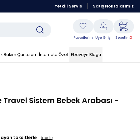
Kraft Resmi Sitesidir
Yetkili Servis
Peşin Fiyatına 6 Taksit Fırsatı
Satış Noktalarımız
Favorilerim
Üye Girişi
Sepetim
0
k Bakım Çantaları
İnternete Özel
Ebeveyn Blogu
e Travel Sistem Bebek Arabası -
layan taksitlerle
İncele