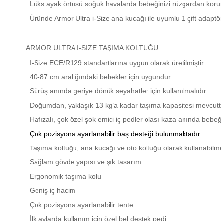
Lüks ayak örtüsü soğuk havalarda bebeğinizi rüzgardan koru
Üründe Armor Ultra i-Size ana kucağı ile uyumlu 1 çift adaptö
ARMOR ULTRA I-SIZE TAŞIMA KOLTUĞU
I-Size ECE/R129 standartlarına uygun olarak üretilmiştir.
40-87 cm aralığındaki bebekler için uygundur.
Sürüş anında geriye dönük seyahatler için kullanılmalıdır.
Doğumdan, yaklaşık 13 kg’a kadar taşıma kapasitesi mevcutt
Hafızalı, çok özel şok emici iç pedler olası kaza anında bebeği
Çok pozisyona ayarlanabilir baş desteği bulunmaktadır.
Taşıma koltuğu, ana kucağı ve oto koltuğu olarak kullanabilm
Sağlam gövde yapısı ve şık tasarım
Ergonomik taşıma kolu
Geniş iç hacim
Çok pozisyona ayarlanabilir tente
İlk aylarda kullanım için özel bel destek pedi