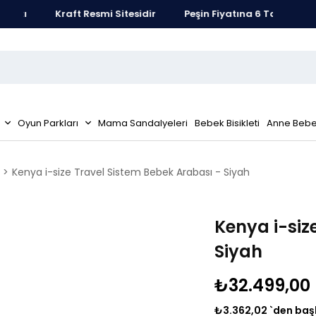
tı
Kraft Resmi Sitesidir
Peşin Fiyatına 6 Taksit Fırsatı
Oyun Parkları
Mama Sandalyeleri
Bebek Bisikleti
Anne Bebe
Kenya i-size Travel Sistem Bebek Arabası - Siyah
Kenya i-siz
Siyah
₺32.499,00
₺3.362,02
`den baş