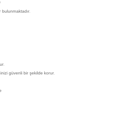
r
r bulunmaktadır.
ur.
nizi güvenli bir şekilde korur.
e