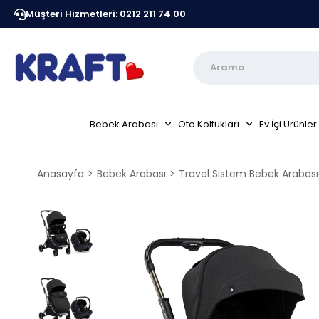
ırsatı
Müşteri Hizmetleri: 0212 211 74 00
Kraft Resmi Sitesidir
Peşin Fiyatına 6 Taksit Fırsa
Bebek Arabası
Oto Koltukları
Ev İçi Ürünler
Anasayfa
Bebek Arabası
Travel Sistem Bebek Arabası