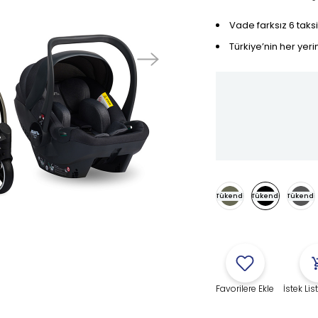
Vade farksız 6 taksi
Türkiye’nin her yeri
Tükendi
Tükendi
Tükendi
Favorilere Ekle
İstek Li