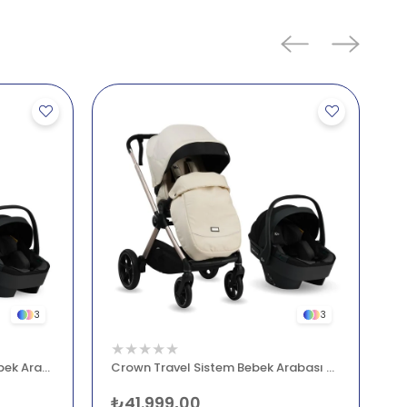
3
3
★
★
★
★
★
Dakar i-Size Travel Sistem Bebek Arabası Yeşil
Crown Travel Sistem Bebek Arabası Bej
₺41.999,00
₺