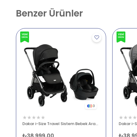
Benzer Ürünler
3
★
★
★
★
★
★
★
★
★
Dakar i-Size Travel Sistem Bebek Arabası Siyah
₺38.999,00
₺38.9