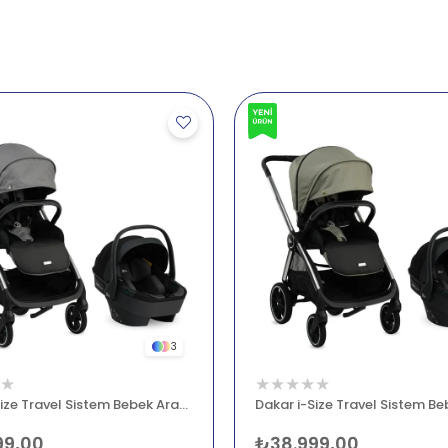
3
★
★
★
★
★
★
Dakar i-Size Travel Sistem Bebek Arabası Gri
99,00
₺38.999,00