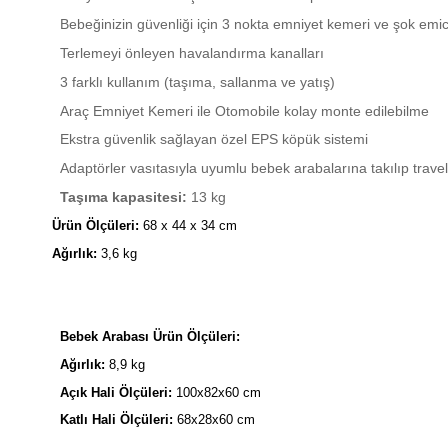
Bebeğinizin güvenliği için 3 nokta emniyet kemeri ve şok emic
Terlemeyi önleyen havalandırma kanalları
3 farklı kullanım (taşıma, sallanma ve yatış)
Araç Emniyet Kemeri ile Otomobile kolay monte edilebilme
Ekstra güvenlik sağlayan özel EPS köpük sistemi
Adaptörler vasıtasıyla uyumlu bebek arabalarına takılıp travel s
Taşıma kapasitesi:
13 kg
Ürün Ölçüleri:
68 x 44 x 34 cm
Ağırlık:
3,6 kg
Bebek Arabası
Ürün Ölçüleri:
Ağırlık:
8,9 kg
Açık Hali Ölçüleri:
100x82x60 cm
Katlı Hali Ölçüleri:
68x28x60 cm