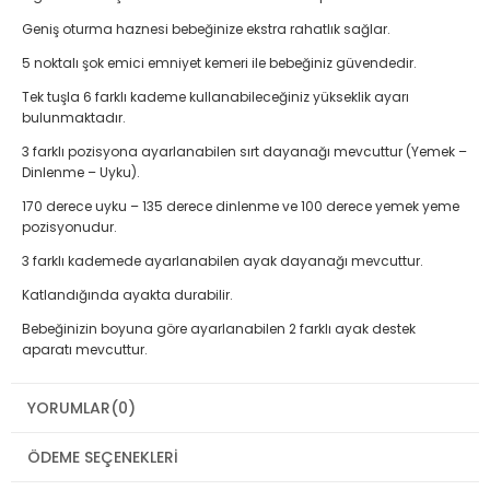
Geniş oturma haznesi bebeğinize ekstra rahatlık sağlar.
5 noktalı şok emici emniyet kemeri ile bebeğiniz güvendedir.
Tek tuşla 6 farklı kademe kullanabileceğiniz yükseklik ayarı
bulunmaktadır.
3 farklı pozisyona ayarlanabilen sırt dayanağı mevcuttur (Yemek –
Dinlenme – Uyku).
170 derece uyku – 135 derece dinlenme ve 100 derece yemek yeme
pozisyonudur.
3 farklı kademede ayarlanabilen ayak dayanağı mevcuttur.
Katlandığında ayakta durabilir.
Bebeğinizin boyuna göre ayarlanabilen 2 farklı ayak destek
aparatı mevcuttur.
3 farklı pozisyonda kullanılabilen çıkarılabilir tepsi.
YORUMLAR
(0)
Üründe bulaşık makinesinde yıkayabileceğiniz ekstra tepsi
bulunmaktadır.
ÖDEME SEÇENEKLERI
Ürünün tepsisinde bebeğinizin kaymasını engelleyecek özel aparat