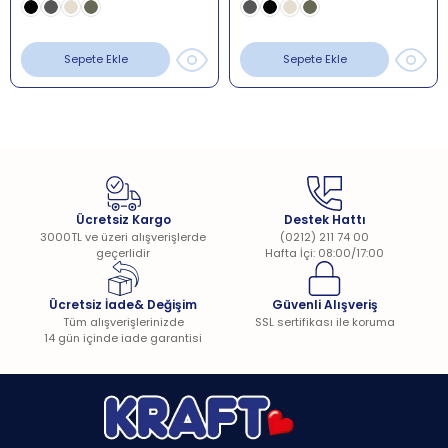
Resto Mama Sandalyesi Kullanım Kılavuzu için
Tıklayın
Sepete Ekle
Sepete Ekle
Üretim Yeri:
Türkiye
Üretici Firma:
Derya Bebe Çocuk Ger. İml. Ve Paz. San. Tic. LTD. ŞTİ.
Ücretsiz Kargo
Destek Hattı
3000TL ve üzeri alışverişlerde
(0212) 211 74 00
geçerlidir
Hafta İçi: 08:00/17:00
Ücretsiz İade& Değişim
Güvenli Alışveriş
Tüm alışverişlerinizde
SSL sertifikası ile koruma
14 gün içinde iade garantisi