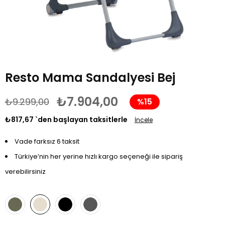
Resto Mama Sandalyesi Bej
₺7.904,00
₺9.299,00
%
15
İndirim
₺817,67
`den başlayan taksitlerle
İncele
Vade farksız 6 taksit
Türkiye’nin her yerine hızlı kargo seçeneği ile sipariş
verebilirsiniz