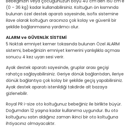
Bebeğinizin veya çocuğunuzun boyu 40 cm’den 150 cm’e
(0 – 36 kg) kadar kullanabilirsiniz. Koltuğun ön kısmında
bulunan özel destek aparatı sayesinde, isofix sistemine
ilave olarak koltuğun aracınıza çok kolay ve güvenli bir
şekilde bağlanmasına yardımcı olur.
ALARM ve GÜVENLİK SİSTEMİ
5 Noktalı emniyet kemer tokasında bulunan Özel ALARM
sistemi, bebeğinizin emniyet kemerini yanlışlıkla açması
sonucu 4 kez uyarı sesi verir.
Ayak destek aparatı sayesinde, gruplar arası geçişi
rahatça sağlayabilirsiniz. Geriye dönük bağlantıdan, ileriye
dönük bağlantıya çok kolay bir şekilde geçiş yapabilirsiniz.
Ayak destek aparatı istenildiği takdirde alt bazaya
gizlenebilir.
Royal PR i-size oto koltuğunuz bebeğiniz ile birlikte büyür.
Doğumdan 12 yaşına kadar kullanıma uygundur. Bu oto
koltuğunu satın aldığınız zaman ikinci bir oto koltuğuna
ihtiyacınız olmayacaktır.