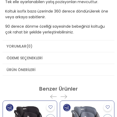
Tek elle ayarlanabilen yatış pozisyonları mevcuttur.
Koltuk isofix baza üzerinde 360 derece döndürülerek öne
veya arkaya sabitlenir.
90 derece dönme özelliği sayesinde bebeğinizi koltuğu
çok rahat bir şekilde yerleştirebilirsiniz.
İç kısmında bulunan ped yeni doğan bebeğinize ekstra
YORUMLAR
(0)
destek ve konfor sağlar.
5 farklı pozisyona ayarlanabilen oturma ünitesi mevcuttur.
ÖDEME SEÇENEKLERI
Sağlam gövde yapısı gelebilecek darbe kuvvetlerini emer.
ÜRÜN ÖNERILERI
40 cm – 105 cm için kullanıma uygun 5 noktalı emniyet
kemeri mevcuttur.
Benzer Ürünler
15 pozisyon ayarlanabilen baş desteği bulunmaktadır.
Kaymayı engelleyen şok emici omuz pedleri ve Isofix
bağlantı sistemi ile maksimum güvenlik sağlar.
Bağlantı Opsiyonları