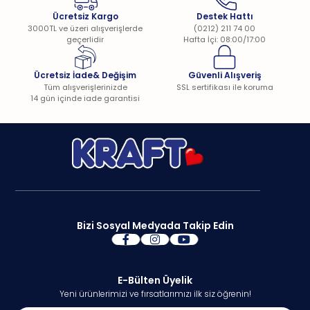
Ücretsiz Kargo
Destek Hattı
3000TL ve üzeri alışverişlerde
(0212) 211 74 00
geçerlidir
Hafta İçi: 08:00/17:00
Ücretsiz İade& Değişim
Güvenli Alışveriş
Tüm alışverişlerinizde
SSL sertifikası ile koruma
14 gün içinde iade garantisi
Bizi Sosyal Medyada Takip Edin
E-Bülten Üyelik
Yeni ürünlerimizi ve fırsatlarımızı ilk siz öğrenin!