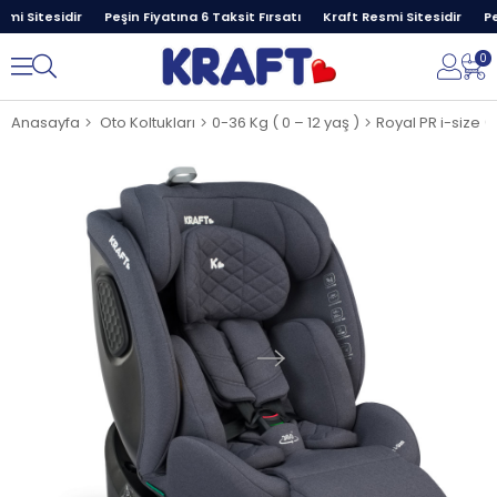
i Sitesidir
Peşin Fiyatına 6 Taksit Fırsatı
Kraft Resmi Sitesidir
Peş
0
Anasayfa
Oto Koltukları
0-36 Kg ( 0 – 12 yaş )