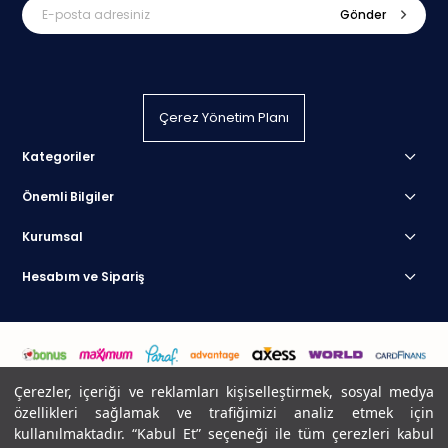
Gönder
Çerez Yönetim Planı
Kategoriler
Önemli Bilgiler
Kurumsal
Hesabım ve Sipariş
Çerezler, içeriği ve reklamları kişiselleştirmek, sosyal medya
özellikleri sağlamak ve trafiğimizi analiz etmek için
kullanılmaktadır. “Kabul Et” seçeneği ile tüm çerezleri kabul
© 2025 Atak Dış Ticaret A.Ş Her Hakkı Saklıdır. Kraft Resmi Sitesidir.